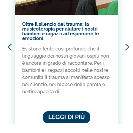
“Ridisegnare il reale”: in comunità
stri
combattiamo gli stereotipi di gener
e le
anche con l’arte
Abbandonare i vecchi schemi, supera
he il
le gabbie culturali e smantellare gli
spiti non
stereotipi di genere attraverso l’arte
. Per i
urbana e il linguaggio universale
le nostre
dell’illustrazione. È questo lo spirito
ta spesso
con cui…
parola o
LEGGI DI PIÙ