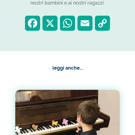
nostri bambini e ai nostri ragazzi.
F
X
W
E
C
a
h
m
o
c
a
a
p
leggi anche…
e
t
i
y
b
s
l
L
o
A
i
o
p
n
k
p
k