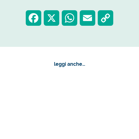
F
X
W
E
C
a
h
m
o
c
a
a
p
leggi anche…
e
t
i
y
b
s
l
L
o
A
i
o
p
n
k
p
k