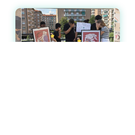
b
s
l
L
o
A
i
o
p
n
k
p
k
“Ridisegnare il reale”: in comunità
combattiamo gli stereotipi di genere
anche con l’arte
Abbandonare i vecchi schemi, superare
le gabbie culturali e smantellare gli
stereotipi di genere attraverso l’arte
urbana e il linguaggio universale
dell’illustrazione. È questo lo spirito
con cui…