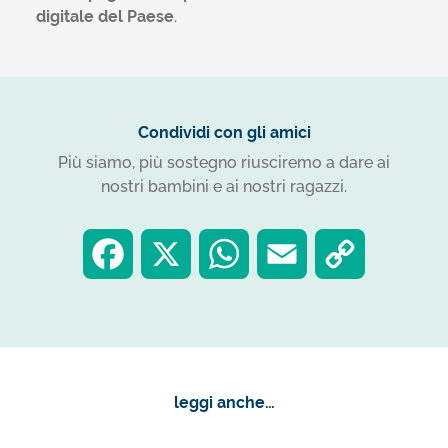
digitale del Paese
.
Condividi con gli amici
Più siamo, più sostegno riusciremo a dare ai
nostri bambini e ai nostri ragazzi.
F
X
W
E
C
a
h
m
o
c
a
a
p
leggi anche…
e
t
i
y