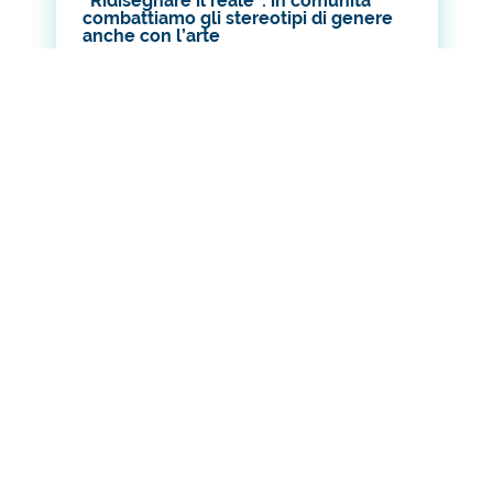
“Ridisegnare il reale”: in comunità
combattiamo gli stereotipi di genere
anche con l’arte
Abbandonare i vecchi schemi, superare
le gabbie culturali e smantellare gli
stereotipi di genere attraverso l’arte
urbana e il linguaggio universale
dell’illustrazione. È questo lo spirito
con cui…
LEGGI DI PIÙ