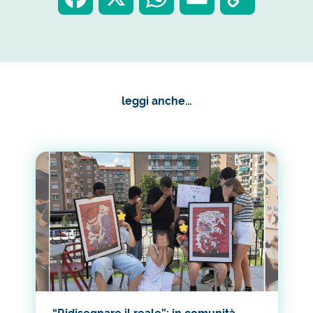
a
h
m
o
c
a
a
p
leggi anche…
e
t
i
y
b
s
l
L
o
A
i
o
p
n
k
p
k