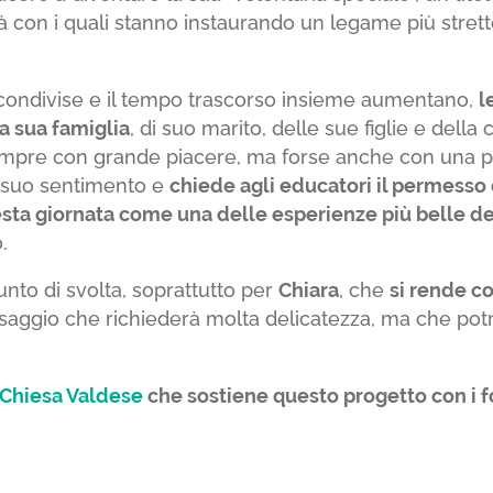
ità con i quali stanno instaurando un legame più stre
à condivise e il tempo trascorso insieme aumentano,
l
a sua famiglia
, di suo marito, delle sue figlie e del
empre con grande piacere, ma forse anche con una p
o suo sentimento e
chiede agli educatori il permesso 
esta giornata come
una delle esperienze più belle de
.
unto di svolta, soprattutto per
Chiara
, che
si rende co
aggio che richiederà molta delicatezza, ma che pot
Chiesa Valdese
che sostiene questo progetto con i fo