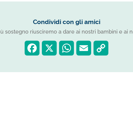
Condividi con gli amici
iù sostegno riusciremo a dare ai nostri bambini e ai no
F
X
W
E
C
a
h
m
o
c
a
a
p
e
t
i
y
b
s
l
L
leggi anche…
o
A
i