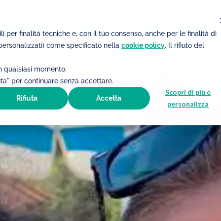
Eventi per
i per finalità tecniche e, con il tuo consenso, anche per le finalità di
Chi siamo
Cosa facciamo
Cosa puoi fare
personalizzati) come specificato nella
cookie policy
. Il rifiuto del
 in qualsiasi momento.
uta" per continuare senza accettare.
Scopri di più e
Rifiuta
Accetta
personalizza