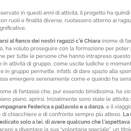
vato in questi anni di attività, il progetto ha quindi
on ruoli e finalità diverse, ruotassero attorno ai ragazzi
gnificative.
rsi al fianco dei nostri ragazzi c’è Chiara
(nome di fan
tto, ha voluto proseguire con la formazione per pote
Come per tutte le persone che hanno intrapreso quest
o in attività di gruppo, come uscite ludiche o moment
e in gruppo permette, infatti, di dare spazio alla spon
i possa emergere serenamente come e quando ha sens
ome di fantasia) che, pur essendo timidissima, ha vis
iano piano, aprirsi. Inizialmente sono state le attivit
ccompagnare Federica a pallavolo e a danza
, e il viag
i chiacchiere e di confronto sempre più atteso.
La 
dedicato solo a lei, di avere qualcuno che l’aspettava e
ere a diventare la sua “volontaria speciale”, un titol