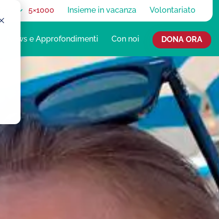
 Bene
5×1000
Insieme in vacanza
Volontariato
News e Approfondimenti
Con noi
DONA ORA