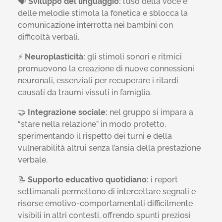
🗣️
Sviluppo del linguaggio:
l’uso della voce e
delle melodie stimola la fonetica e sblocca la
comunicazione interrotta nei bambini con
difficoltà verbali
.
⚡
Neuroplasticità:
gli stimoli sonori e ritmici
promuovono la creazione di nuove connessioni
neuronali, essenziali per recuperare i ritardi
causati da traumi vissuti in famiglia
.
🤝
Integrazione sociale:
nel gruppo si impara a
“stare nella relazione” in modo protetto,
sperimentando il rispetto dei turni e della
vulnerabilità altrui senza l’ansia della prestazione
verbale
.
📝
Supporto educativo quotidiano:
i report
settimanali permettono di intercettare segnali e
risorse emotivo-comportamentali difficilmente
visibili in altri contesti, offrendo spunti preziosi