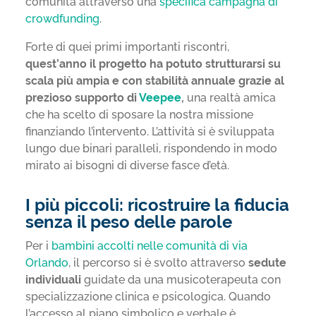
comunità attraverso una
specifica campagna di
crowdfunding
.
Forte di quei primi importanti riscontri,
quest’anno il progetto ha potuto strutturarsi su
scala più ampia e con stabilità annuale grazie al
prezioso supporto di
Veepee
,
una realtà amica
che ha scelto di sposare la nostra missione
finanziando l’intervento. L’attività si è sviluppata
lungo due binari paralleli, rispondendo in modo
mirato ai bisogni di diverse fasce d’età.
I più piccoli: ricostruire la fiducia
senza il peso delle parole
Per i
bambini accolti nelle comunità di via
Orlando
, il percorso si è svolto attraverso
sedute
individuali
guidate da una musicoterapeuta con
specializzazione clinica e psicologica. Quando
l’accesso al piano simbolico e verbale è