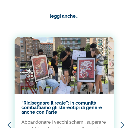
c
a
a
p
leggi anche…
e
t
i
y
b
s
l
L
o
A
i
o
p
n
k
p
k
“Ridisegnare il reale”: in comunità
combattiamo gli stereotipi di genere
anche con l’arte
Abbandonare i vecchi schemi, superare