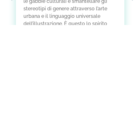
le gabbie culturali e smantellare gli
stereotipi di genere attraverso l’arte
urbana e il linguaggio universale
dell’illustrazione. È questo lo spirito
con cui…
LEGGI DI PIÙ
ASSOCIAZIONE CAF ETS