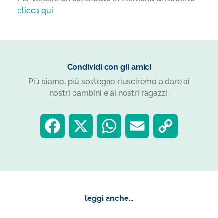
clicca qui
.
Condividi con gli amici
Più siamo, più sostegno riusciremo a dare ai
nostri bambini e ai nostri ragazzi.
F
X
W
E
C
a
h
m
o
c
a
a
p
leggi anche…
e
t
i
y