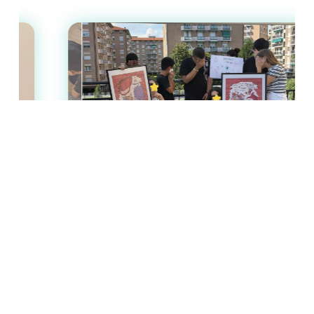
b
s
l
L
o
A
i
o
p
n
k
p
k
“Ridisegnare il reale”: in comunità
combattiamo gli stereotipi di genere
anche con l’arte
Abbandonare i vecchi schemi, superare
le gabbie culturali e smantellare gli
stereotipi di genere attraverso l’arte
urbana e il linguaggio universale
dell’illustrazione. È questo lo spirito